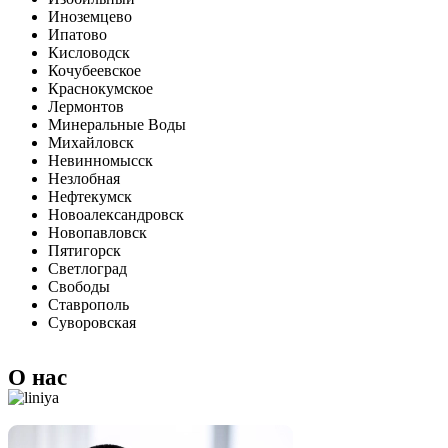
Иноземцево
Ипатово
Кисловодск
Кочубеевское
Краснокумское
Лермонтов
Минеральные Воды
Михайловск
Невинномысск
Незлобная
Нефтекумск
Новоалександровск
Новопавловск
Пятигорск
Светлоград
Свободы
Ставрополь
Суворовская
О нас